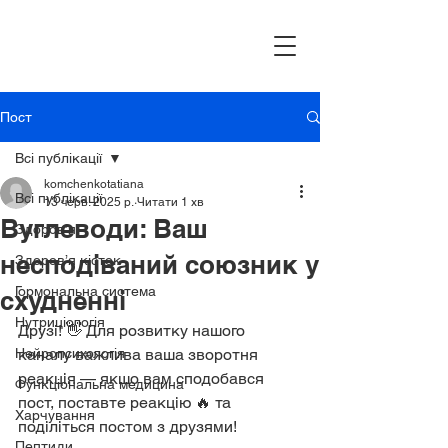
Пост
Всі публікації
komchenkotatiana
Всі публікації
13 черв. 2025 р.
Читати 1 хв
Вуглеводи: Ваш
Здоров’я
несподіваний союзник у
Здоров’я кісток
Гормональна система
схудненні
Нутриціологія
Друзі! 👋 Для розвитку нашого 
Нейропсихологія
каналу важлива ваша зворотня 
реакція — якщо вам сподобався 
Функціональна медицина
пост, поставте реакцію 🔥 та 
Харчування
поділіться постом з друзями!
Пептиди