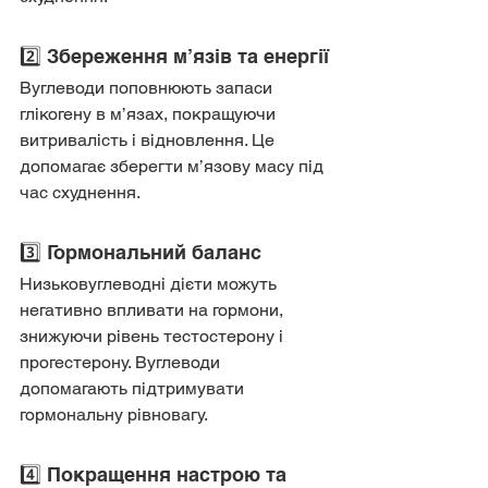
2️⃣ Збереження м’язів та енергії
Вуглеводи поповнюють запаси 
глікогену в м’язах, покращуючи 
витривалість і відновлення. Це 
допомагає зберегти м’язову масу під 
час схуднення.
3️⃣ Гормональний баланс
Низьковуглеводні дієти можуть 
негативно впливати на гормони, 
знижуючи рівень тестостерону і 
прогестерону. Вуглеводи 
допомагають підтримувати 
гормональну рівновагу.
4️⃣ Покращення настрою та 