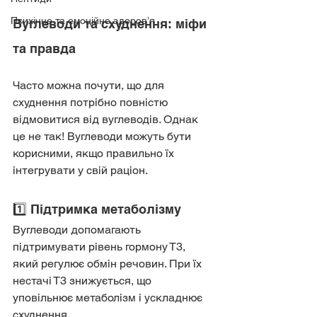
Психічне та емоційне здоров’я
Вуглеводи та схуднення: міфи 
та правда
Часто можна почути, що для 
схуднення потрібно повністю 
відмовитися від вуглеводів. Однак 
це не так! Вуглеводи можуть бути 
корисними, якщо правильно їх 
інтегрувати у свій раціон.
1️⃣ Підтримка метаболізму
Вуглеводи допомагають 
підтримувати рівень гормону Т3, 
який регулює обмін речовин. При їх 
нестачі Т3 знижується, що 
уповільнює метаболізм і ускладнює 
схуднення.