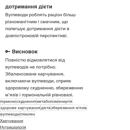
дотримання дієти
Вуглеводи роблять раціон більш 
різноманітним і смачним, що 
полегшує дотримання дієти в 
довгостроковій перспективі.
🔑 Висновок
Повністю відмовлятися від 
вуглеводів не потрібно. 
Збалансоване харчування, 
включаючи вуглеводи, сприяє 
здоровому схудненню, збереженню 
м’язів і гормональній рівновазі.
гормони
схуднення
метаболізм
енергія
здорове харчування
дієта
збереження м’язів
вуглеводи
глікоген
Харчування
Нутриціологія