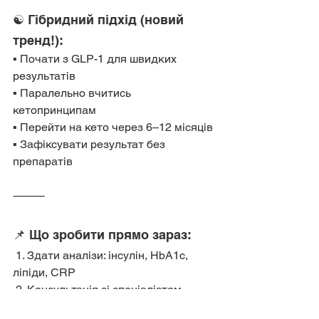
☯️ Гібридний підхід (новий 
тренд!):
▪️ Почати з GLP-1 для швидких 
результатів
▪️ Паралельно вчитись 
кетопринципам
▪️ Перейти на кето через 6–12 місяців
▪️ Зафіксувати результат без 
препаратів
⸻
📌 Що зробити прямо зараз:
 1. Здати аналізи: інсулін, HbA1c, 
ліпіди, CRP
 2. Консультація зі спеціалістом, 
який розуміє обидва підходи