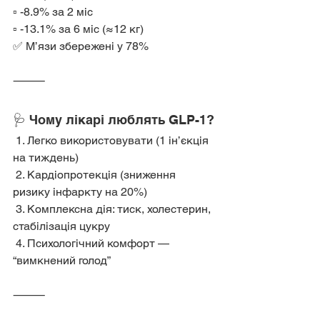
▫️ -8.9% за 2 міс
▫️ -13.1% за 6 міс (≈12 кг)
✅ М’язи збережені у 78%
⸻
🩺 Чому лікарі люблять GLP-1?
 1. Легко використовувати (1 ін’єкція 
на тиждень)
 2. Кардіопротекція (зниження 
ризику інфаркту на 20%)
 3. Комплексна дія: тиск, холестерин, 
стабілізація цукру
 4. Психологічний комфорт — 
“вимкнений голод”
⸻