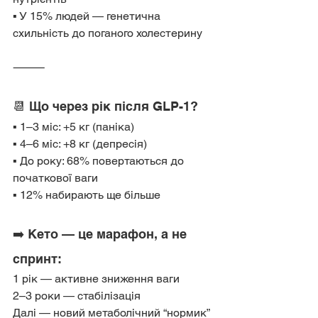
▪️ У 15% людей — генетична 
схильність до поганого холестерину
⸻
📆 Що через рік після GLP-1?
▪️ 1–3 міс: +5 кг (паніка)
▪️ 4–6 міс: +8 кг (депресія)
▪️ До року: 68% повертаються до 
початкової ваги
▪️ 12% набирають ще більше
➡️ Кето — це марафон, а не 
спринт:
1 рік — активне зниження ваги
2–3 роки — стабілізація
Далі — новий метаболічний “нормик”