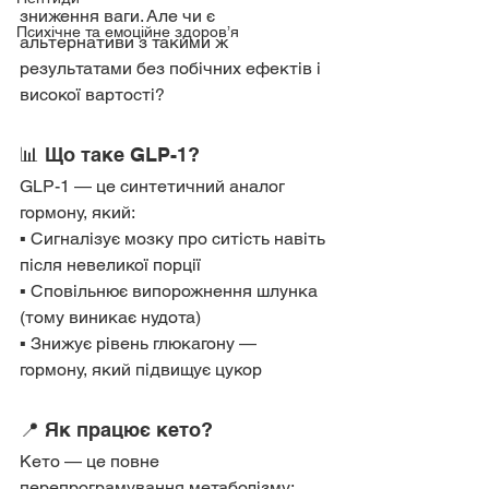
зниження ваги. Але чи є 
Психічне та емоційне здоров’я
альтернативи з такими ж 
результатами без побічних ефектів і 
високої вартості?
📊 Що таке GLP-1?
GLP-1 — це синтетичний аналог 
гормону, який:
▪️ Сигналізує мозку про ситість навіть 
після невеликої порції
▪️ Сповільнює випорожнення шлунка 
(тому виникає нудота)
▪️ Знижує рівень глюкагону — 
гормону, який підвищує цукор
📍 Як працює кето?
Кето — це повне 
перепрограмування метаболізму: