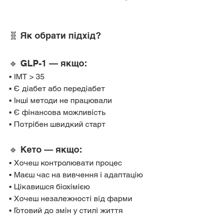
🧬 Як обрати підхід?
🔹 GLP-1 — якщо:
▪️ ІМТ > 35
▪️ Є діабет або передіабет
▪️ Інші методи не працювали
▪️ Є фінансова можливість
▪️ Потрібен швидкий старт
🔹 Кето — якщо:
▪️ Хочеш контролювати процес
▪️ Маєш час на вивчення і адаптацію
▪️ Цікавишся біохімією
▪️ Хочеш незалежності від фарми
▪️ Готовий до змін у стилі життя