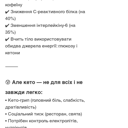
кофеїну
✔️ Зниження С-реактивного білка (на 
40%)
✔️ Зменшення інтерлейкіну-6 (на 
35%)
✔️ Вчить тіло використовувати 
обидва джерела енергії: глюкозу і 
кетони
⸻
😰 Але кето — не для всіх і не 
завжди легко:
▪️ Кето-грип (головний біль, слабкість, 
дратівливість)
▪️ Соціальний тиск (ресторан, свята)
▪️ Потрібен контроль електролітів, 
нутрієнтів