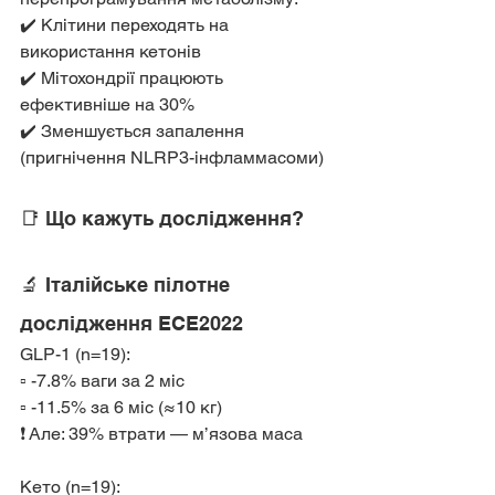
✔️ Клітини переходять на 
використання кетонів
✔️ Мітохондрії працюють 
ефективніше на 30%
✔️ Зменшується запалення 
(пригнічення NLRP3-інфламмасоми)
📑 Що кажуть дослідження?
🔬 Італійське пілотне 
дослідження ECE2022
GLP-1 (n=19):
▫️ -7.8% ваги за 2 міс
▫️ -11.5% за 6 міс (≈10 кг)
❗️ Але: 39% втрати — м’язова маса
Кето (n=19):