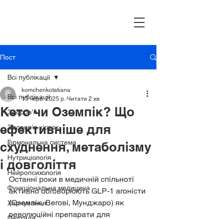
Пост
Всі публікації
komchenkotatiana
Всі публікації
13 черв. 2025 р.
Читати 2 хв
Кето чи Оземпік? Що
Здоров’я
ефективніше для
Здоров’я кісток
Гормональна система
схуднення, метаболізму
Нутриціологія
і довголіття
Нейропсихологія
Останні роки в медичній спільноті 
Функціональна медицина
активно обговорюють GLP-1 агоністи 
(Оземпік, Вегові, Мунджаро) як 
Харчування
революційні препарати для 
Пептиди