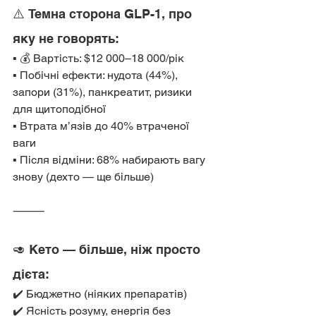
⚠️ Темна сторона GLP-1, про 
яку не говорять:
▪️ 💰 Вартість: $12 000–18 000/рік
▪️ Побічні ефекти: нудота (44%), 
запори (31%), панкреатит, ризики 
для щитоподібної
▪️ Втрата м’язів до 40% втраченої 
ваги
▪️ Після відміни: 68% набирають вагу 
знову (дехто — ще більше)
⸻
🥑 Кето — більше, ніж просто 
дієта:
✔️ Бюджетно (ніяких препаратів)
✔️ Ясність розуму, енергія без 