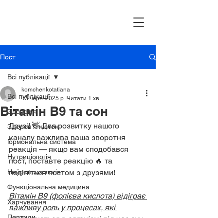
Пост
Всі публікації
komchenkotatiana
Всі публікації
13 черв. 2025 р.
Читати 1 хв
Вітамін В9 та сон
Здоров’я
Друзі! 👋 Для розвитку нашого 
Здоров’я кісток
каналу важлива ваша зворотня 
Гормональна система
реакція — якщо вам сподобався 
Нутриціологія
пост, поставте реакцію 🔥 та 
Нейропсихологія
поділіться постом з друзями!
Функціональна медицина
Вітамін B9 (фолієва кислота) відіграє 
Харчування
важливу роль у процесах, які 
Пептиди