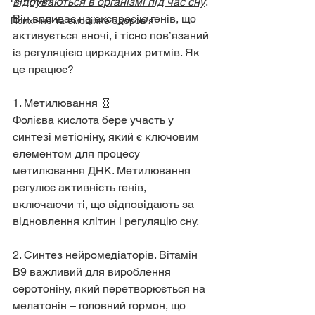
відбуваються в організмі під час сну
. 
Він впливає на експресію генів, що 
Психічне та емоційне здоров’я
активується вночі, і тісно пов’язаний 
із регуляцією циркадних ритмів. Як 
це працює?
1. Метилювання 🧬 
Фолієва кислота бере участь у 
синтезі метіоніну, який є ключовим 
елементом для процесу 
метилювання ДНК. Метилювання 
регулює активність генів, 
включаючи ті, що відповідають за 
відновлення клітин і регуляцію сну.
2. Синтез нейромедіаторів. Вітамін 
B9 важливий для вироблення 
серотоніну, який перетворюється на 
мелатонін – головний гормон, що 