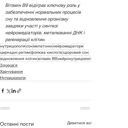
Вітамін B9 відіграє ключову роль у 
забезпеченні нормальних процесів 
сну та відновлення організму 
завдяки участі у синтезі 
нейромедіаторів, метилюванні ДНК і 
регенерації клітин.
нутриціологія
сон
мелатонін
нейромедіатори
циркадні ритми
фолієва кислота
здоровий сон
відновлення клітин
вітамін B9
нейронутриціолог
Здоров’я
Харчування
Нутриціологія
Дивитися всі
Останні пости