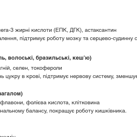
Омега-3 жирні кислоти (ЕПК, ДГК), астаксантин
палення, підтримує роботу мозку та серцево-судинну 
аль, волоські, бразильські, кеш’ю)
агній, селен, токофероли
вень цукру в крові, підтримує нервову систему, зменшу
 загалом)
Ізофлавони, фолієва кислота, клітковина
мональному балансу, покращує роботу кишківника.
уркумін