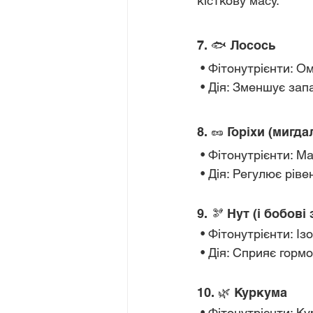
кісткову масу.
7. 🐟 Лосось
 • Фітонутрієнти: 
 • Дія: Зменшує за
8. 🥜 Горіхи (мигд
 • Фітонутрієнти: М
 • Дія: Регулює рі
9. 🫘 Нут (і бобові
 • Фітонутрієнти: 
 • Дія: Сприяє гор
10. 🌿 Куркума
 • Фітонутрієнти: К