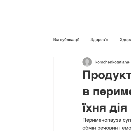
Всі публікації
Здоров’я
Здоро
komchenkotatiana
Функціональна медицина
Ха
Продукт
в периме
їхня дія
Перименопауза супр
обмін речовин і емо