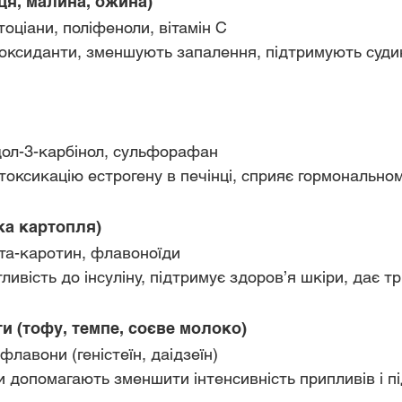
иця, малина, ожина)
нтоціани, поліфеноли, вітамін С
Індол-3-карбінол, сульфорафан
детоксикацію естрогену в печінці, сприяє гормонально
дка картопля)
Бета-каротин, флавоноїди
тливість до інсуліну, підтримує здоров’я шкіри, дає т
ти (тофу, темпе, соєве молоко)
зофлавони (геністеїн, даідзеїн)