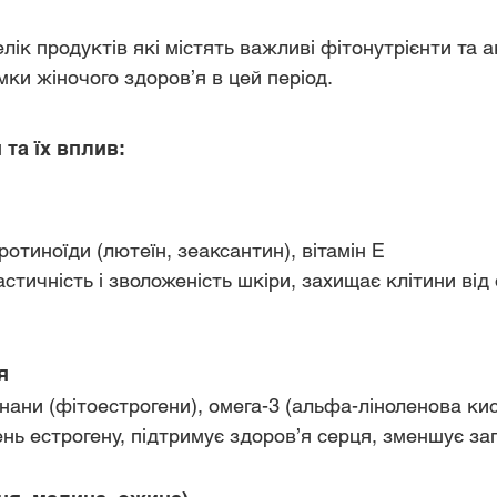
лік продуктів які містять важливі фітонутрієнти та а
мки жіночого здоров’я в цей період.
та їх вплив:
аротиноїди (лютеїн, зеаксантин), вітамін Е
я
Лігнани (фітоестрогени), омега-3 (альфа-ліноленова ки
івень естрогену, підтримує здоров’я серця, зменшує за