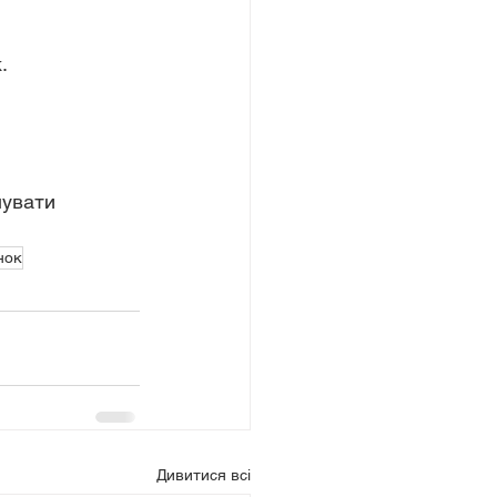
.
мувати 
нок
Дивитися всі