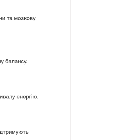
му балансу.
ривалу енергію.