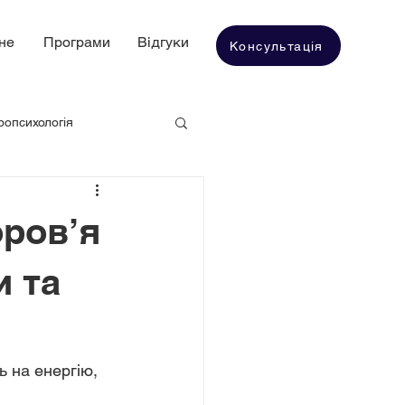
не
Програми
Відгуки
Консультація
ропсихологія
оров’я
и та
 на енергію, 