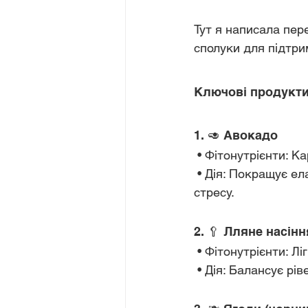
Тут я написала пере
сполуки для підтри
Ключові продукти 
1. 🥑 Авокадо
 • Фітонутрієнти: К
 • Дія: Покращує еластичність і зволоженість шкіри, захищає клітини від окисного 
стресу.
2. 🥄 Лляне насінн
 • Фітонутрієнти: 
 • Дія: Балансує р