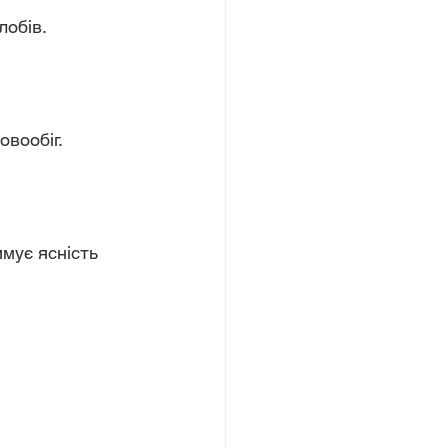
лобів.
овообіг.