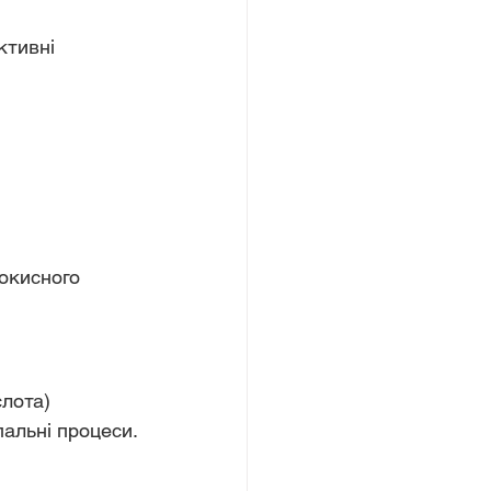
ктивні 
слота)
пальні процеси.