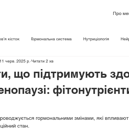
Про ме
в’я кісток
Гормональна система
Нутриціологія
Ней
11 черв. 2025 р.
Читати 2 хв
рчування
Пептиди
Психічне та емоційне здоров’я
и, що підтримують зд
нопаузі: фітонутрієнт
оводжується гормональними змінами, які впливають
ційний стан. 