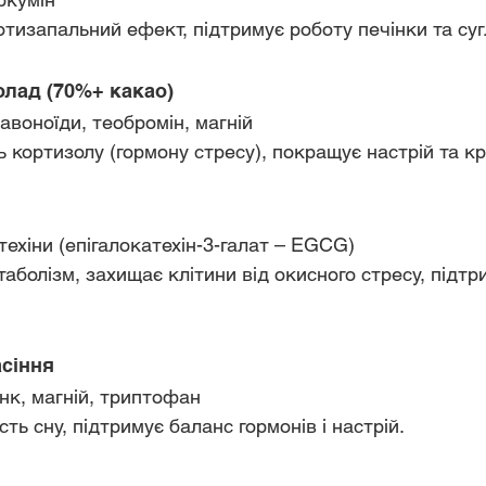
ротизапальний ефект, підтримує роботу печінки та суг
олад (70%+ какао)
лавоноїди, теобромін, магній
нь кортизолу (гормону стресу), покращує настрій та кр
атехіни (епігалокатехін-3-галат – EGCG)
асіння
инк, магній, триптофан
ість сну, підтримує баланс гормонів і настрій.