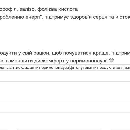
лорофіл, залізо, фолієва кислота
иробленню енергії, підтримує здоров’я серця та кісток
одукти у свій раціон, щоб почуватися краще, підтри
с і зменшити дискомфорт у перименопаузі! 💚
ланс
антиоксиданти
перименопауза
фітонутрієнти
продукти для жі