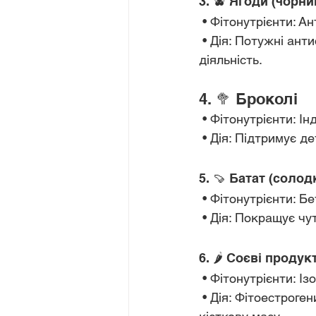
3. 🫐 Ягоди (чорн
 • Фітонутрієнти: А
 • Дія: Потужні антиоксиданти, зменшують запалення, підтримують судини та мозкову 
діяльність.
4. 🥦 Броколі
 • Фітонутрієнти: 
 • Дія: Підтримує 
5. 🍠 Батат (соло
 • Фітонутрієнти: 
 • Дія: Покращує чу
6. 🌶 Соєві продук
 • Фітонутрієнти: І
 • Дія: Фітоестрогени допомагають зменшити інтенсивність припливів і підтримують 