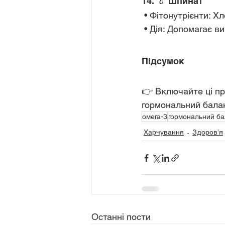
14. 🥬 Шпинат
 • Фітонутрієнти: Х
 • Дія: Допомагає в
Підсумок
👉 Включайте ці пр
гормональний балан
омега-3
гормональний ба
Харчування
Здоров’я
Останні пости