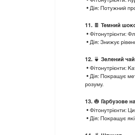
 • Дія: Потужний п
11. 🍫 Темний шок
 • Фітонутрієнти: Ф
 • Дія: Знижує ріве
12. 🍵 Зелений чай
 • Фітонутрієнти: К
 • Дія: Покращує метаболізм, захищає клітини від окисного стресу, підтримує ясність 
розуму.
13. 🎃 Гарбузове н
 • Фітонутрієнти: Ц
 • Дія: Покращує як