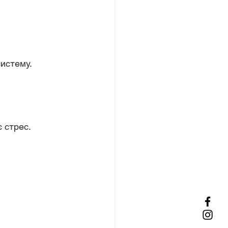
систему.
є стрес.