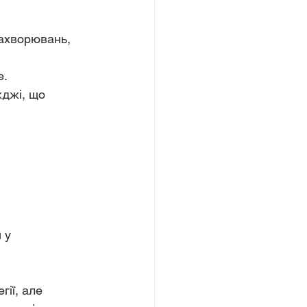
захворювань, 
е.
жджі, що 
 у 
ії, але 