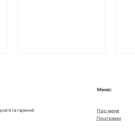
Меню:
ов’я та гармонії
Про мене
Смачна їжа активує
Які 
Програми
гормон задоволення-
якщ
дофамін. Але чому?
зниз