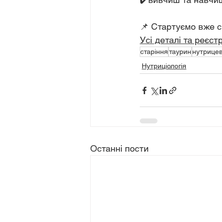
📌 Стартуємо вже с
Усі деталі та реєс
старіння
таурин
нутрице
Нутриціологія
Останні пости