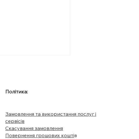
Політика:
Замовлення та використання послуг і
аналізи треба здати,
сервісів
о ви не можете
Скасування замовлення
ити масу тіла?
Повернення грошових кошті
в