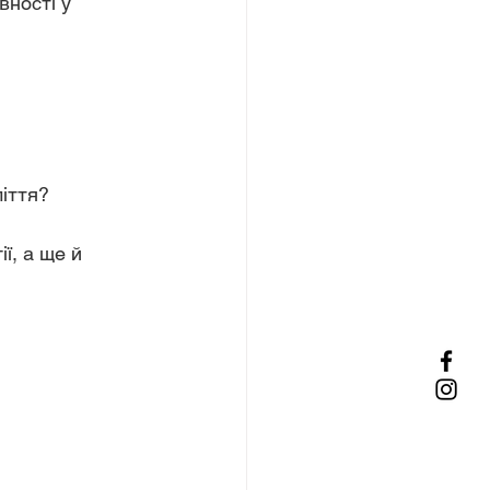
ності у 
ліття?
ї, а ще й 