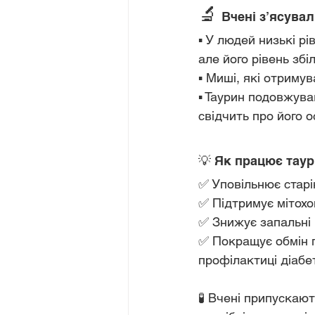
🔬
 Вчені з’ясувал
▪️ У людей низькі р
але його рівень зб
▪️ Миші, які отрим
▪️ Таурин подовжува
свідчить про його 
💡 Як працює тау
✅ Уповільнює старі
✅ Підтримує мітохо
✅ Знижує запальні п
✅ Покращує обмін г
профілактиці діабе
🧪 Вчені припускают