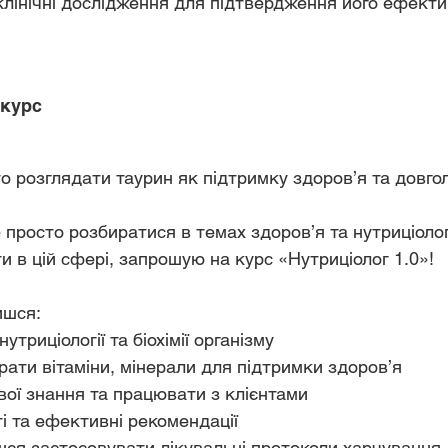
 клінічні дослідження для підтвердження його ефектив
 курс
о розглядати таурин як підтримку здоров’я та довго
просто розбиратися в темах здоров’я та нутриціологі
 в цій сфері, запрошую на курс «Нутриціолог 1.0»!
ишся:
утриціології та біохімії організму
рати вітаміни, мінерали для підтримки здоров’я
вої знання та працювати з клієнтами
і та ефективні рекомендації
ся застосовувати лікувальні протоколи харчування 