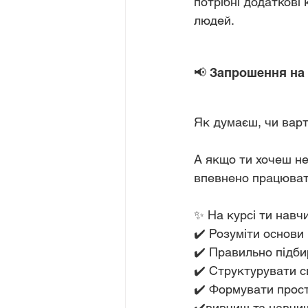
потрібні додаткові
людей.
📢 Запрошення на
Як думаєш, чи варт
А якщо ти хочеш не 
впевнено працювати
✨ На курсі ти навч
✔️ Розуміти основи н
✔️ Правильно підби
✔️ Структурувати с
✔️ Формувати прост
✔️вивчиш та навчиш