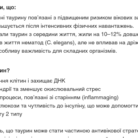
и, що:
івні таурину пов’язані з підвищеним ризиком вікових 
ільшується після інтенсивних фізичних навантажень.
ували таурин з середини життя, жили на 10–12% довш
в життя нематод (C. elegans), але не впливав на дрі
особливу важливість для складних організмів.
рин?
ння клітин і захищає ДНК
ндрії та зменшує окислювальний стрес
роцеси, пов’язані зі старінням (inflammaging)
люкози та чутливість до інсуліну, що може допомогти
ту 2 типу
ь, що таурин може стати частиною антивікової стратег