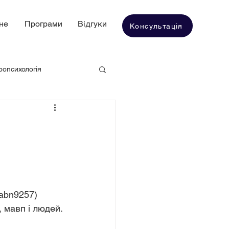
не
Програми
Відгуки
Консультація
ропсихологія
.abn9257) 
, мавп і людей.