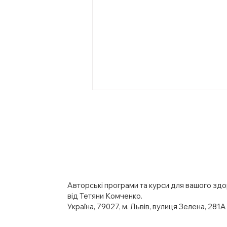
Авторські програми та курси для вашого здор
Кето чи Оземпік? Що
від Тетяни Комченко.
ефективніше для
Україна, 79027, м. Львів, вулиця Зелена, 281A
схуднення, метаболізму і
довголіття