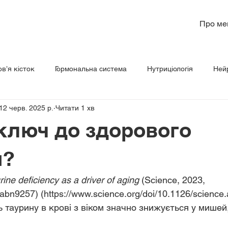
Про ме
в’я кісток
Гормональна система
Нутриціологія
Ней
12 черв. 2025 р.
Читати 1 хв
рчування
Пептиди
Психічне та емоційне здоров’я
 ключ до здорового
я?
rine deficiency as a driver of aging 
(Science, 2023, 
.abn9257) (https://www.science.org/doi/10.1126/science
ь таурину в крові з віком значно знижується у мишей