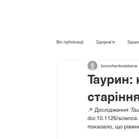
Всі публікації
Здоров’я
Здоро
komchenkotatiana
Функціональна медицина
Ха
Таурин:
старінн
📌 Дослідження 
Tau
doi:10.1126/science
показало, що рівен