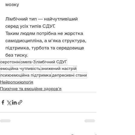
мозку
Лімбічний тип — найчутливіший 
серед усіх типів СДУГ.
Таким людям потрібна не жорстка 
самодисципліна, а м’яка структура, 
підтримка, турбота та середовище 
без тиску.
серотонін
омега-3
лімбічний СДУГ
емоційна чутливість
знижений настрій
психоемоційна підтримка
депресивні стани
Нейропсихологія
Психічне та емоційне здоров’я