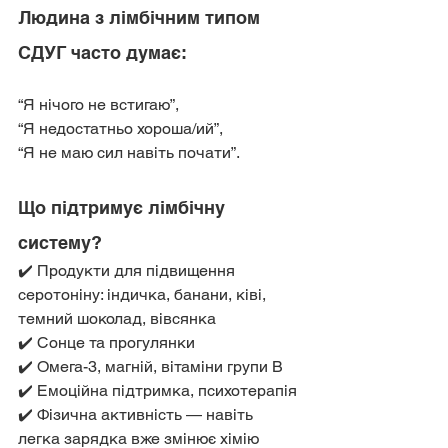
Людина з лімбічним типом 
СДУГ часто думає:
“Я нічого не встигаю”,
“Я недостатньо хороша/ий”,
“Я не маю сил навіть почати”.
Що підтримує лімбічну 
систему?
✔️ Продукти для підвищення 
серотоніну: індичка, банани, ківі, 
темний шоколад, вівсянка
✔️ Сонце та прогулянки
✔️ Омега-3, магній, вітаміни групи B
✔️ Емоційна підтримка, психотерапія
✔️ Фізична активність — навіть 
легка зарядка вже змінює хімію 