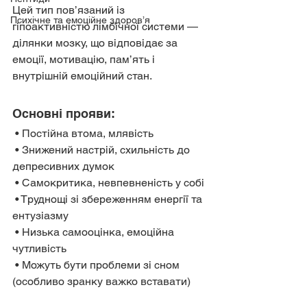
Цей тип пов’язаний із 
Психічне та емоційне здоров’я
гіпоактивністю лімбічної системи — 
ділянки мозку, що відповідає за 
емоції, мотивацію, пам’ять і 
внутрішній емоційний стан.
Основні прояви:
 • Постійна втома, млявість
 • Знижений настрій, схильність до 
депресивних думок
 • Самокритика, невпевненість у собі
 • Труднощі зі збереженням енергії та 
ентузіазму
 • Низька самооцінка, емоційна 
чутливість
 • Можуть бути проблеми зі сном 
(особливо зранку важко вставати)