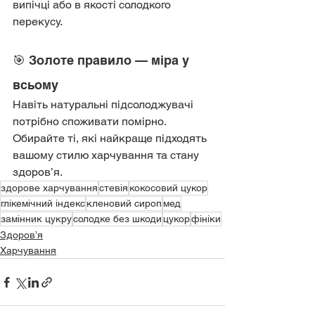
випічці або в якості солодкого 
перекусу.
🎯 Золоте правило — міра у 
всьому
Навіть натуральні підсолоджувачі 
потрібно споживати помірно. 
Обирайте ті, які найкраще підходять 
вашому стилю харчування та стану 
здоров’я.
здорове харчування
стевія
кокосовий цукор
глікемічний індекс
кленовий сироп
мед
замінник цукру
солодке без шкоди
цукор
фініки
Здоров’я
Харчування