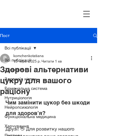
Пост
Всі публікації
komchenkotatiana
Всі публікації
13 черв. 2025 р.
Читати 1 хв
Здорові альтернативи
Здоров’я
цукру для вашого
Здоров’я кісток
Гормональна система
раціону
Нутриціологія
Чим замінити цукор без шкоди 
Нейропсихологія
для здоров’я?
Функціональна медицина
Харчування
Друзі! 👋 Для розвитку нашого 
Пептиди