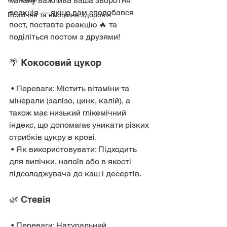
каналу важлива ваша зворотня 
реакція — якщо вам сподобався 
Психічне та емоційне здоров’я
пост, поставте реакцію 🔥 та 
поділіться постом з друзями!
🌴 Кокосовий цукор
 • Переваги: Містить вітаміни та 
мінерали (залізо, цинк, калій), а 
також має низький глікемічний 
індекс, що допомагає уникати різких 
стрибків цукру в крові.
 • Як використовувати: Підходить 
для випічки, напоїв або в якості 
підсолоджувача до каш і десертів.
🌿 Стевія
 • Переваги: Натуральний 