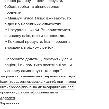
основі раціону — овочі, фрукти, 
бобові, горіхи та цільнозернові 
продукти.
 • Мінімум м’яса. Якщо вживають, то 
рідко й у невеликих кількостях.
 • Натуральні жири. Використовують 
оливкову олію, горіхи та авокадо.
 • Локальні продукти. Їжа — сезонна, 
вирощена в рідному регіоні.
Спробуйте додати ці продукти у свій 
раціон, і ви помітите позитивні зміни 
у своєму самопочутті та енергії!
здорове харчування
цільнозернові
лома-лінда
ікарія
середземноморська кухня
блакитні зони
нікойя
бобові
японська дієта
сардинія
окінава
продукти довголіття
рослинна дієта
Здоров’я
Харчування