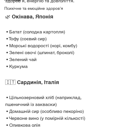
здоров’я, енергію та довголіття.
Психічне та емоційне здоров’я
🌿 Окінава, Японія
 • Батат (солодка картопля)
 • Тофу (соєвий сир)
 • Морські водорості (норі, комбу)
 • Зелені овочі (шпинат, броколі)
 • Зелений чай
 • Куркума
🇮🇹 Сардинія, Італія
 • Цільнозерновий хліб (наприклад, 
пшеничний із закваски)
 • Домашній сир (особливо пекоріно)
 • Червоне вино (у помірній кількості)
 • Оливкова олія