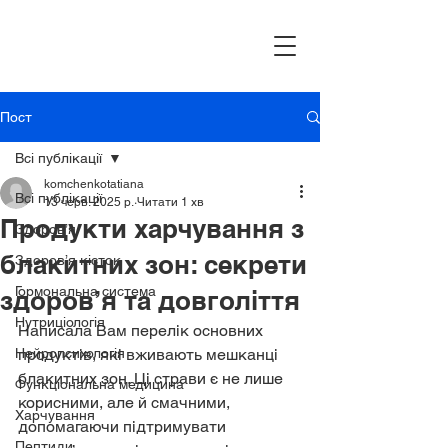
Пост
Всі публікації
komchenkotatiana
Всі публікації
13 черв. 2025 р.
Читати 1 хв
Продукти харчування з
Здоров’я
блакитних зон: секрети
Здоров’я кісток
Гормональна система
здоров’я та довголіття
Нутриціологія
Написала Вам перелік основних 
Нейропсихологія
продуктів, які вживають мешканці 
блакитних зон. Ці страви є не лише 
Функціональна медицина
корисними, але й смачними, 
Харчування
допомагаючи підтримувати 
Пептиди