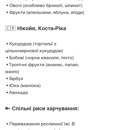
 • Овочі (особливо броколі, шпинат)
 • Фрукти (апельсини, яблука, ягоди)
🇨🇷 Нікойя, Коста-Ріка
 • Кукурудза (тортильї з 
цільнозернової кукурудзи)
 • Бобові (чорна квасоля, пінто)
 • Тропічні фрукти (ананас, папая, 
манго)
 • Гарбуз
 • Юка (маніока)
 • Авокадо
🔑 Спільні риси харчування:
 • Переважання рослинної їжі. В 