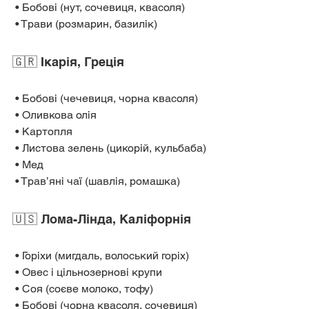
 • Бобові (нут, сочевиця, квасоля)
 • Трави (розмарин, базилік)
🇬🇷 Ікарія, Греція
 • Бобові (чечевиця, чорна квасоля)
 • Оливкова олія
 • Картопля
 • Листова зелень (цикорій, кульбаба)
 • Мед
 • Трав’яні чаї (шавлія, ромашка)
🇺🇸 Лома-Лінда, Каліфорнія
 • Горіхи (мигдаль, волоський горіх)
 • Овес і цільнозернові крупи
 • Соя (соєве молоко, тофу)
 • Бобові (чорна квасоля, сочевиця)