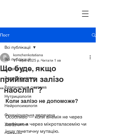
Пост
Всі публікації
komchenkotatiana
Всі публікації
11 черв. 2025 р.
Читати 1 хв
Що буде, якщо
Здоров’я
приймати залізо
Здоров’я кісток
Гормональна система
“наосліп”?
Нутриціологія
Коли залізо не допоможе?
Нейропсихологія
Функціональна медицина
Особливо — коли анемія не через 
дефіцит, а через мікроталасемію чи 
Харчування
іншу генетичну мутацію.
Пептиди