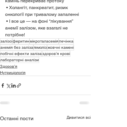
камінь перекриває протоку
 • Холангіт, панкреатит, ризик 
онкології при тривалому запаленні
 • І все це — на фоні “лікування” 
анемії залізом, яке взагалі не 
потрібне!
залізо
феритин
мікроталасемія
печінка
анемія без заліза
гемоліз
жовчні камені
побічні ефекти заліза
здоров’я крові
лабораторні аналізи
Здоров’я
Нутриціологія
Дивитися всі
Останні пости