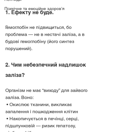
Психічне та емоційне здоров’я
1. Ефекту не буде.
Гемоглобін не підвищиться, бо 
проблема — не в нестачі заліза, а в 
будові гемоглобіну (його синтез 
порушений).
2. Чим небезпечний надлишок 
заліза?
Організм не має “виходу” для зайвого 
заліза. Воно:
 • Окислює тканини, викликає 
запалення і пошкодження клітин
 • Накопичується в печінці, серці, 
підшлунковій — ризик гепатозу, 