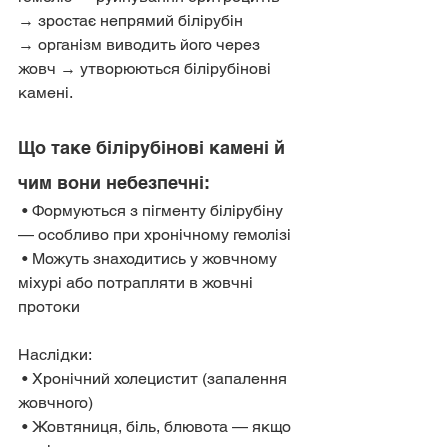
→ зростає непрямий білірубін
→ організм виводить його через 
жовч → утворюються білірубінові 
камені.
Що таке білірубінові камені й 
чим вони небезпечні:
 • Формуються з пігменту білірубіну 
— особливо при хронічному гемолізі
 • Можуть знаходитись у жовчному 
міхурі або потрапляти в жовчні 
протоки
Наслідки:
 • Хронічний холецистит (запалення 
жовчного)
 • Жовтяниця, біль, блювота — якщо 