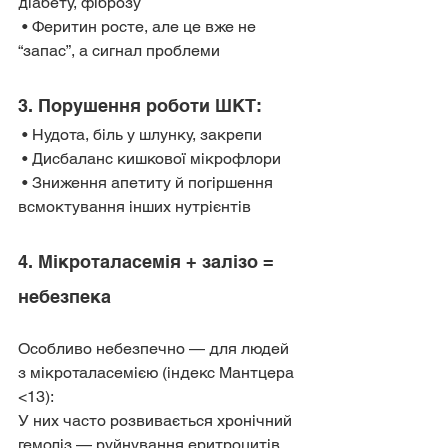
діабету, фіброзу
 • Феритин росте, але це вже не 
“запас”, а сигнал проблеми
3. Порушення роботи ШКТ:
 • Нудота, біль у шлунку, закрепи
 • Дисбаланс кишкової мікрофлори
 • Зниження апетиту й погіршення 
всмоктування інших нутрієнтів
4. Мікроталасемія + залізо = 
небезпека
Особливо небезпечно — для людей 
з мікроталасемією (індекс Мантцера 
<13):
У них часто розвивається хронічний 
гемоліз — руйнування еритроцитів 