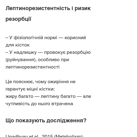
Лептинорезистентність і ризик 
резорбції
– У фізіологічній нормі — корисний 
для кісток
– У надлишку — провокує резорбцію 
(руйнування), особливо при 
лептинорезистентності
Це пояснює, чому ожиріння не 
гарантує міцні кістки:
жиру багато — лептину багато — але 
чутливість до нього втрачена
Що показують дослідження?
Upadhyay et al., 2015 (Metabolism):