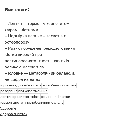
:
Висновки
– Лептин — гормон між апетитом, 
жиром і кістками
– Надмірна вага не = захист від 
остеопорозу
– Ризик порушення ремоделювання 
кістки високий при 
лептинорезистентності, навіть із 
великою масою тіла
– Головне — метаболічний баланс, а 
не цифра на вагах
гормони
здоров’я кісток
остеобласти
лептин
резорбція
кісткова тканина
лептинорезистентність
ожиріння і кістки
гормон апетиту
метаболічний баланс
Здоров’я
Здоров’я кісток