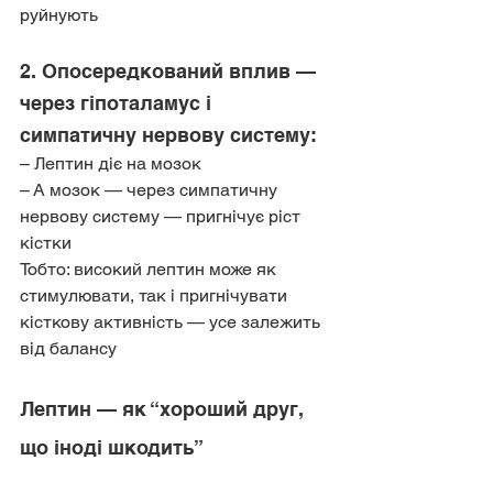
руйнують
2. Опосередкований вплив — 
через гіпоталамус і 
симпатичну нервову систему:
– Лептин діє на мозок
– А мозок — через симпатичну 
нервову систему — пригнічує ріст 
кістки
Тобто: високий лептин може як 
стимулювати, так і пригнічувати 
кісткову активність — усе залежить 
від балансу
Лептин — як “хороший друг, 
що іноді шкодить”