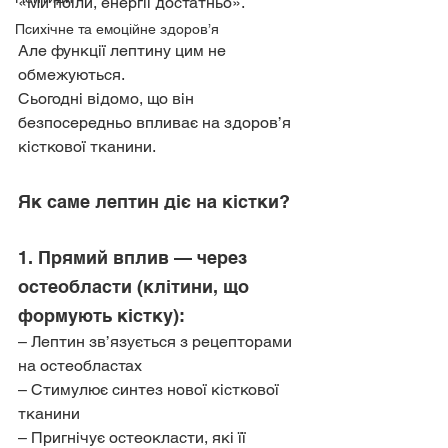
«Ми поїли, енергії достатньо».
Психічне та емоційне здоров’я
Але функції лептину цим не 
обмежуються.
Сьогодні відомо, що він 
безпосередньо впливає на здоров’я 
кісткової тканини.
Як саме лептин діє на кістки?
1. Прямий вплив — через 
остеобласти (клітини, що 
формують кістку):
– Лептин зв’язується з рецепторами 
на остеобластах
– Стимулює синтез нової кісткової 
тканини
– Пригнічує остеокласти, які її 