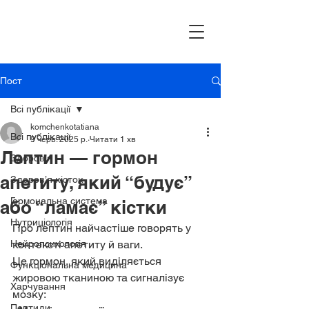
Пост
Всі публікації
komchenkotatiana
Всі публікації
9 черв. 2025 р.
Читати 1 хв
Лептин — гормон
Здоров’я
апетиту, який “будує”
Здоров’я кісток
Гормональна система
або “ламає” кістки
Нутриціологія
Про лептин найчастіше говорять у 
Нейропсихологія
контексті апетиту й ваги.
Це гормон, який виділяється 
Функціональна медицина
жировою тканиною та сигналізує 
Харчування
мозку:
Пептиди