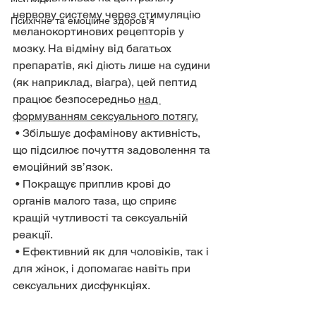
нервову систему через стимуляцію 
Психічне та емоційне здоров’я
меланокортинових рецепторів у 
мозку. На відміну від багатьох 
препаратів, які діють лише на судини 
(як наприклад, віагра), цей пептид 
працює безпосередньо 
над 
формуванням сексуального потягу.
 • Збільшує дофамінову активність, 
що підсилює почуття задоволення та 
емоційний зв’язок.
 • Покращує приплив крові до 
органів малого таза, що сприяє 
кращій чутливості та сексуальній 
реакції.
 • Ефективний як для чоловіків, так і 
для жінок, і допомагає навіть при 
сексуальних дисфункціях.