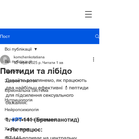
Пост
Всі публікації
komchenkotatiana
Всі публікації
12 черв. 2025 р.
Читати 1 хв
Пептиди та лібідо
Здоров’я
Давайте розглянемо, як працюють 
Здоров’я кісток
два найбільш ефективні 💄пептиди 
Гормональна система
для підсилення сексуального 
Нутриціологія
бажання:
Нейропсихологія
1. 
#PT
-141 (Бремеланотид)
Функціональна медицина
Харчування
 • Як працює:
PT-141 впливає на центральну 
Пептиди