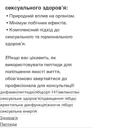
сексуального здоров’я:
 • Природний вплив на організм.
 • Мінімум побічних ефектів.
 • Комплексний підхід до 
сексуального та гормонального 
здоров’я.
💃Якщо вас цікавить, як 
використовувати пептиди для 
поліпшення якості життя, 
обов’язково звертайтеся до 
професіонала для консультації!
дофамін
пептиди
лібідо
pt-141
меланотан
сексуальне здоров’я
підвищення лібідо
еректильна дисфункція
жіноче лібідо
сексуальна енергія
Здоров’я
Пептиди