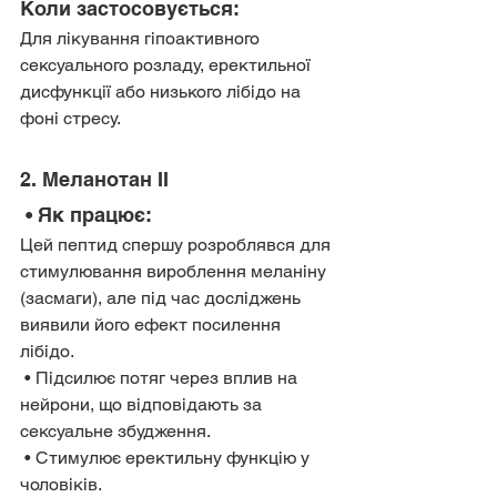
Коли застосовується:
Для лікування гіпоактивного 
сексуального розладу, еректильної 
дисфункції або низького лібідо на 
фоні стресу.
2. Меланотан II
 • Як працює:
Цей пептид спершу розроблявся для 
стимулювання вироблення меланіну 
(засмаги), але під час досліджень 
виявили його ефект посилення 
лібідо. 
 • Підсилює потяг через вплив на 
нейрони, що відповідають за 
сексуальне збудження.
 • Стимулює еректильну функцію у 
чоловіків.