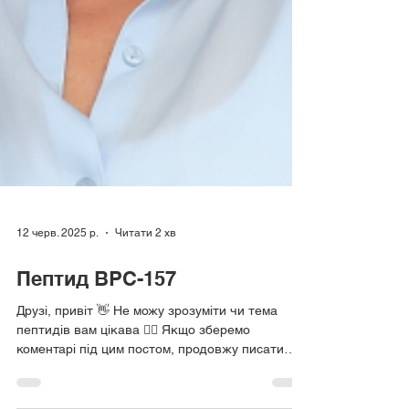
12 черв. 2025 р.
Читати 2 хв
Пептид ВРС-157
Друзі, привіт 👋 Не можу зрозуміти чи тема
пептидів вам цікава 🤷‍♀️ Якщо зберемо
коментарі під цим постом, продовжу писати
про пептиди,...