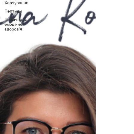
Харчування
Пептиди
Психічне та
емоційне
здоров’я