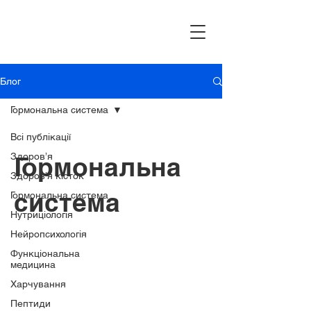
Блог
Гормональна система
Всі публікації
Здоров’я
Гормональна
Здоров’я кісток
система
Гормональна система
Нутриціологія
Нейропсихологія
Функціональна
медицина
Харчування
Пептиди